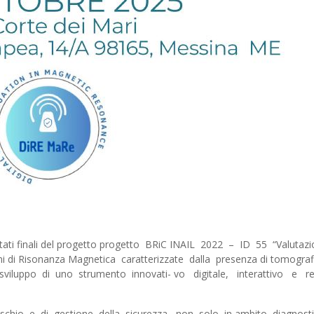
sultati finali del progetto progetto BRiC INAIL 2022 – ID 55 “Valutazi
oni di Risonanza Magnetica caratterizzate dalla presenza di tomografi
sviluppo di uno strumento innovati- vo digitale, interattivo e re
ischio e di gestione della sicurezza, non solo in ambito diagnosti