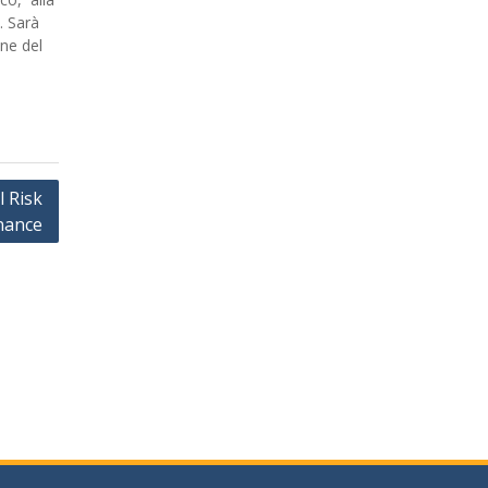
. Sarà
one del
l Risk
nance