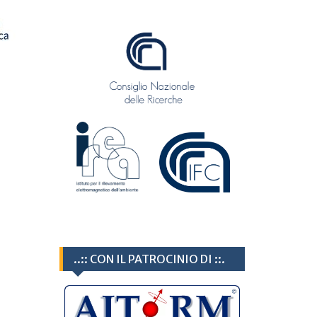
..:: CON IL PATROCINIO DI ::.