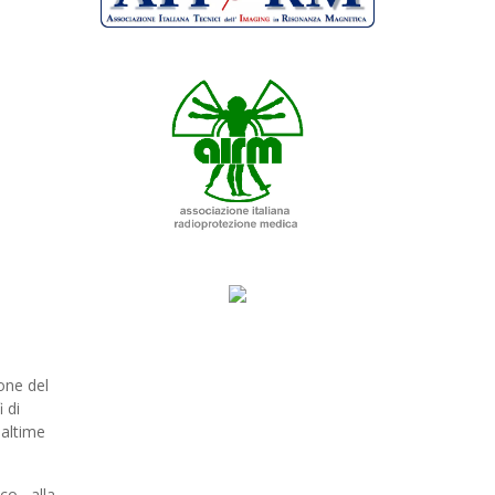
one del
 di
altime
co, alla