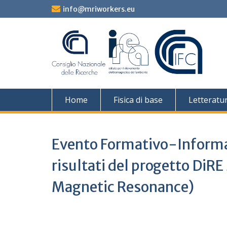
Skip
info@mriworkers.eu
to
content
Home
Fisica di base
Letteratu
Evento Formativo-Informat
risultati del progetto DiRE
Magnetic Resonance)