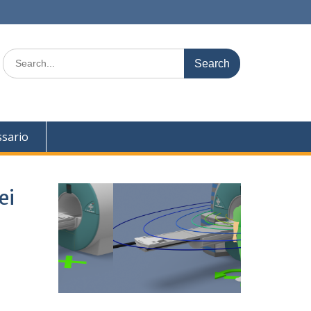
Search
for:
ssario
ei