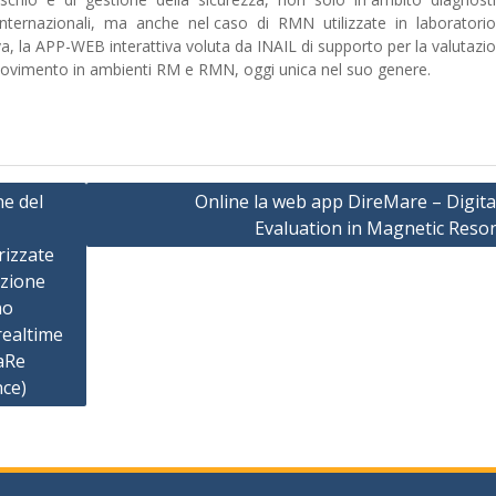
 internazionali, ma anche nel caso di RMN utilizzate in laboratorio
a, la APP-WEB interattiva voluta da INAIL di supporto per la valutazi
 movimento in ambienti RM e RMN, oggi unica nel suo genere.
ne del
Online la web app DireMare – Digita
Evaluation in Magnetic Reso
rizzate
azione
no
realtime
MaRe
nce)